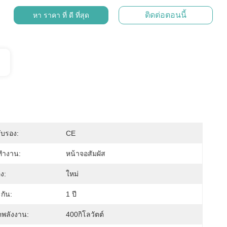
ติดต่อตอนนี้
หา ราคา ที่ ดี ที่สุด
ับรอง:
CE
ทำงาน:
หน้าจอสัมผัส
ง:
ใหม่
กัน:
1 ปี
คพลังงาน:
400กิโลวัตต์