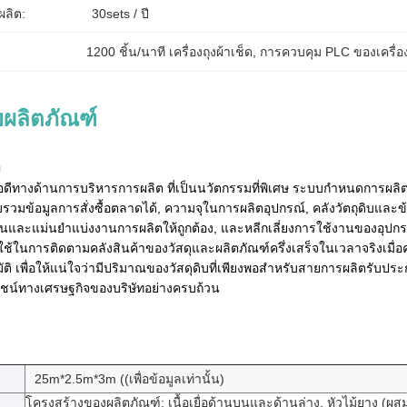
ลิต:
30sets / ปี
1200 ชิ้น/นาที เครื่องถุงผ้าเช็ด
, 
การควบคุม PLC ของเครื่อ
ผลิตภัณฑ์
า
อดีทางด้านการบริหารการผลิต ที่เป็นนวัตกรรมที่พิเศษ ระบบกําหนดการผลิตที
ข้อมูลการสั่งซื้อตลาดได้, ความจุในการผลิตอุปกรณ์, คลังวัตถุดิบและข้
ยุ่นและแม่นยําแบ่งงานการผลิตให้ถูกต้อง, และหลีกเลี่ยงการใช้งานของอุปก
ูกใช้ในการติดตามคลังสินค้าของวัสดุและผลิตภัณฑ์ครึ่งเสร็จในเวลาจริงเมื่อ
ัติ เพื่อให้แน่ใจว่ามีปริมาณของวัสดุดิบที่เพียงพอสําหรับสายการผลิตรับ
ชน์ทางเศรษฐกิจของบริษัทอย่างครบถ้วน
25m*2.5m*3m ((เพื่อข้อมูลเท่านั้น)
โครงสร้างของผลิตภัณฑ์: เนื้อเยื่อด้านบนและด้านล่าง, หัวไม้ยาง (ผส