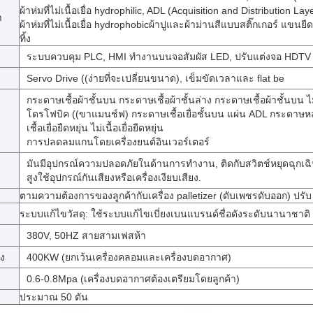
ผ้าห่มที่ไม่เนื้อเยื่อ hydrophilic, ADL (Acquisition and Distribution Layer)
า
ผ้าห่มที่ไม่เนื้อเยื่อ hydrophobicผ้าปูและผ้าม่านสีแบบสติ๊กเกอร์ แขนยืดห
ทิ้ง
ระบบควบคุม PLC, HMI ทํางานบนจอสัมผัส LED, ปรับแต่งจอ HDTV
Servo Drive ((ง่ายที่จะเปลี่ยนขนาด), เข็มขัดเวลาและ flat be
กระดาษเชื้อผ้าชั้นบน กระดาษเชื้อผ้าชั้นล่าง กระดาษเชื้อผ้าชั้นบน ไม่
โดรโฟบิค ((ขาแมนช์ฟ) กระดาษเชื้อเยื่อชั้นบน แผ่น ADL กระดาษห
เชื้อเยื่อยืดหยุ่น ไม่เนื้อเยื่อยืดหยุ่น
การปลดลมแกนโดยเครื่องยนต์อินเวอร์เตอร์
มันมีอุปกรณ์ความปลอดภัยในด้านการทํางาน, ติดกับสวิตช์หยุดฉุกเฉ
สูงใช้อุปกรณ์กันเสียงหรือเครื่องเงียบเสียง.
ตามความต้องการของลูกค้ากับเครื่อง palletizer (ดับเพชรดับออก) ปรับ
ระบบแก้ไขวัสดุ: ใช้ระบบแก้ไขเบี่ยงเบนแบรนด์ชื่อดังระดับนานาชาติ
380V, 50HZ สายสามเฟสห้า
อง
400KW (ยกเว้นเครื่องคลอมและเครื่องบดอากาศ)
0.6-0.8Mpa (เครื่องบดอากาศต้องเตรียมโดยลูกค้า)
ประมาณ 50 ตัน