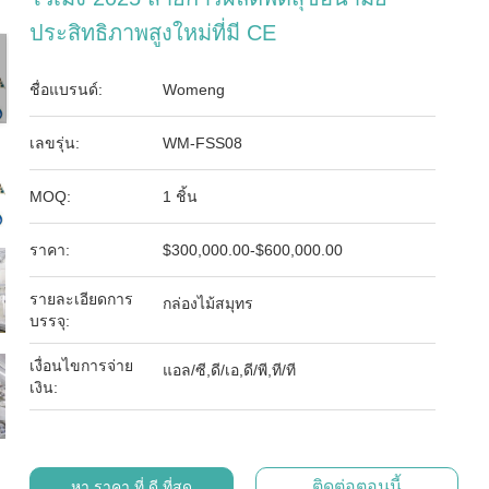
ประสิทธิภาพสูงใหม่ที่มี CE
ชื่อแบรนด์:
Womeng
เลขรุ่น:
WM-FSS08
MOQ:
1 ชิ้น
ราคา:
$300,000.00-$600,000.00
รายละเอียดการ
กล่องไม้สมุทร
บรรจุ:
เงื่อนไขการจ่าย
แอล/ซี,ดี/เอ,ดี/พี,ที/ที
เงิน:
ติดต่อตอนนี้
หา ราคา ที่ ดี ที่สุด