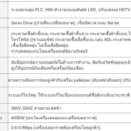
ระบบควบคุม PLC, HMI ทํางานบนจอสัมผัส LED, ปรับแต่งจอ HDTV
Servo Drive ((ง่ายที่จะเปลี่ยนขนาด), เข็มขัดเวลาและ flat be
กระดาษเชื้อผ้าชั้นบน กระดาษเชื้อผ้าชั้นล่าง กระดาษเชื้อผ้าชั้นบน ไม่
โดรโฟบิค ((ขาแมนช์ฟ) กระดาษเชื้อเยื่อชั้นบน แผ่น ADL กระดาษห
เชื้อเยื่อยืดหยุ่น ไม่เนื้อเยื่อยืดหยุ่น
การปลดลมแกนโดยเครื่องยนต์อินเวอร์เตอร์
มันมีอุปกรณ์ความปลอดภัยในด้านการทํางาน, ติดกับสวิตช์หยุดฉุกเฉ
สูงใช้อุปกรณ์กันเสียงหรือเครื่องเงียบเสียง.
ตามความต้องการของลูกค้ากับเครื่อง palletizer (ดับเพชรดับออก) ปรับ
ระบบแก้ไขวัสดุ: ใช้ระบบแก้ไขเบี่ยงเบนแบรนด์ชื่อดังระดับนานาชาติ
380V, 50HZ สายสามเฟสห้า
อง
400KW (ยกเว้นเครื่องคลอมและเครื่องบดอากาศ)
0.6-0.8Mpa (เครื่องบดอากาศต้องเตรียมโดยลูกค้า)