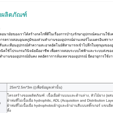
ผลิตภัณฑ์
า
ดอนามัยของเราได้สร้างกลไกที่ดีในเรื่องการบํารุงรักษาอุปกรณ์คนงานใช้เค
นการตรวจสอบอุณหภูมิของส่วนทํางานของอุปกรณ์ผ่านเทอร์โมเมตรอินฟราเ
ั่นสะเทือนอุปกรณ์ทําความสะอาดอัตโนมัติสามารถเข้าไปลึกในทุกมุมของอุปก
คนิคใช้โปรแกรมวินิจฉัยมืออาชีพ เพื่อตรวจสอบระบบไฟฟ้าและระบบส่งของอุ
รทํางานของอุปกรณ์มั่นคง ลดอัตราการล้มเหลวของอุปกรณ์ ยืดอายุการใช้
25m*2.5m*3m ((เพื่อข้อมูลเท่านั้น)
โครงสร้างของผลิตภัณฑ์: เนื้อเยื่อด้านบนและด้านล่าง, หัวไม้ยาง (ผส
ผ้าห่มที่ไม่เนื้อเยื่อ hydrophilic, ADL (Acquisition and Distribution Layer)
า
ผ้าห่มที่ไม่เนื้อเยื่อ hydrophobicผ้าปูและผ้าม่านสีแบบสติ๊กเกอร์ แขนยืดห
ทิ้ง