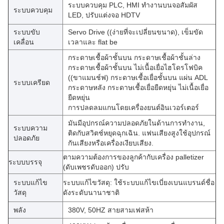
ระบบควบคุม PLC, HMI ทํางานบนจอสัมผัส
ระบบควบคุม
LED, ปรับแต่งจอ HDTV
ระบบขับ
Servo Drive ((ง่ายที่จะเปลี่ยนขนาด), เข็มขัด
เคลื่อน
เวลาและ flat be
กระดาษเชื้อผ้าชั้นบน กระดาษเชื้อผ้าชั้นล่าง
กระดาษเชื้อผ้าชั้นบน ไม่เนื้อเยื่อไฮโดรโฟบิค
((ขาแมนช์ฟ) กระดาษเชื้อเยื่อชั้นบน แผ่น ADL
ระบบเครียด
กระดาษหลัง กระดาษเชื้อเยื่อยืดหยุ่น ไม่เนื้อเยื่อ
ยืดหยุ่น
การปลดลมแกนโดยเครื่องยนต์อินเวอร์เตอร์
มันมีอุปกรณ์ความปลอดภัยในด้านการทํางาน,
ระบบความ
ติดกับสวิตช์หยุดฉุกเฉิน. แฟนเสียงสูงใช้อุปกรณ์
ปลอดภัย
กันเสียงหรือเครื่องเงียบเสียง.
ตามความต้องการของลูกค้ากับเครื่อง palletizer
ระบบบรรจุ
(ดับเพชรดับออก) ปรับ
ระบบแก้ไข
ระบบแก้ไขวัสดุ: ใช้ระบบแก้ไขเบี่ยงเบนแบรนด์ชื่อ
วัสดุ
ดังระดับนานาชาติ
พลัง
380V, 50HZ สายสามเฟสห้า