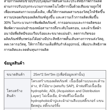
สายการผลิตนี้ช่วยปรับปรุงคุณภาพสินค้าและประสิทธิภาพการผลิต
ผ่านการปรับปรุงกระบวนการเทคโนโลยีการปั๊มด้วยเสียงฉายถูกใช้
เพื่อแทนผสมกาวแบบดั้งเดิม, เพื่อให้การผสมผสานของวัสดุใกล้ชิดขึ้น
ความปลอดภัยของผลิตภัณฑ์สูงขึ้น และความเร็วการผลิตเพิ่มขึ้น
30% ในกระบวนการพิมพ์ผลิตภัณฑ์, การออกแบบและการผลิตของ
พิมพ์ความแม่นยําของหม้อสามารถถึงระดับไมครอน, และผ้าเช็ดผ้า
อนามัยที่ผลิตมีขอบเรียบร้อยและขนาดแม่นยํา, ลดการเกิดของ
ผลิตภัณฑ์ที่บกพร่องได้อย่างมีประสิทธิภาพสั้นเส้นทางการขนส่งวัสดุ,
ลดเวลารอวัสดุ, ให้การใช้งานเต็มที่กับกําลังอุปกรณ์, เพิ่มประสิทธิภาพ
การผลิตและลดต้นทุนการผลิต
ข้อมูลสินค้า
ขนาดสินค้า
25m*2.5m*3m ((เพื่อข้อมูลเท่านั้น)
โครงสร้างของผลิตภัณฑ์: เนื้อเยื่อด้านบนและด้าน
ล่าง, หัวไม้ยาง (ผสมกับ SAP), ผ้าห่มที่ไม่เนื้อเยื่อ
โครงสร้าง
hydrophilic, ADL (Acquisition and Distribution
สินค้า
Layer) ไม่เนื้อเยื่อ, ผ้าห่มที่ไม่เนื้อเยื่อ
hydrophobicผ้าปูและผ้าม่านสีแบบสติ๊กเกอร์ แขน
ยืดหยุ่น สติ๊กเกอร์ทิ้ง