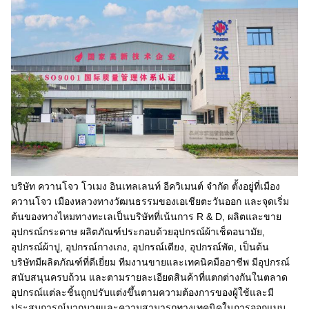
บริษัท ควานโจว โวเมง อินเทลเลนท์ อีควิเมนต์ จํากัด ตั้งอยู่ที่เมือง
ควานโจว เมืองหลวงทางวัฒนธรรมของเอเชียตะวันออก และจุดเริ่ม
ต้นของทางไหมทางทะเลเป็นบริษัทที่เน้นการ R & D, ผลิตและขาย
อุปกรณ์กระดาษ ผลิตภัณฑ์ประกอบด้วยอุปกรณ์ผ้าเช็ดอนามัย,
อุปกรณ์ผ้าปู, อุปกรณ์กางเกง, อุปกรณ์เตียง, อุปกรณ์พัด, เป็นต้น
บริษัทมีผลิตภัณฑ์ที่ดีเยี่ยม ทีมงานขายและเทคนิคมืออาชีพ มีอุปกรณ์
สนับสนุนครบถ้วน และตามรายละเอียดสินค้าที่แตกต่างกันในตลาด
อุปกรณ์แต่ละชิ้นถูกปรับแต่งขึ้นตามความต้องการของผู้ใช้และมี
ประสบการณ์มากมายและความสามารถทางเทคนิคในการออกแบบ