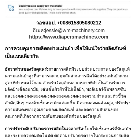
วอชแอป: +008615805080212
อีเมล:jessie@wm-machinery.com
https://www.diapersmachines.com
การควบคุมการผลิตอย่างแม่นยํา เพื่อให้แน่ใจว่าผลิตภัณฑ์
เป็นแบบเดียวกัน
อัตราส่วนของวัสดุแพร่:
สายการผลิตมีระบบส่วนประสานของวัสดุแท้
ความแม่นยําสูงที่สามารถควบคุมสัดส่วนการฉีดได้อย่างแม่นยําตาม
สูตรที่กําหนดไว้ก่อน สําหรับวัตถุดิบหลากหลายที่จําเป็นสําหรับการ
ผลิตผ้าเช็ดอนามัย, เช่นชั้นผิวผ้าที่ไม่เนื้อผ้า, พอลิเมอร์ซึมพลาสซีน
และผงผงผงผงผงผงผงผงผงผงผงผงผงผงผงผงความผ่านและตัวชี้วัด
สําคัญอื่นๆ ของผ้าเช็ดอนามัยแต่ละชิ้น มีความสอดคล้องสูง, ปรับปรุง
ความมั่นคงของคุณภาพของผลิตภัณฑ์ และลดความสับสนของ
คุณภาพที่เกิดจากความสับสนของสัดส่วนของวัสดุแท้
การปรับระดับปริมาตรการผลิตในเวลาจริง:
โดยใช้เซ็นเซอร์ที่ทันสมัย
และระบบควบคุมอัตโนมัติ ติดตามปริมาตรต่างๆในกระบวนการผลิต