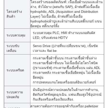
โครงสร้างของผลิตภัณฑ์: เนื้อเยื่อด้านบนและด้าน
ล่าง, หัวไม้ยาง (ผสมกับ SAP), ผ้าห่มที่ไม่เนื้อเยื่อ
โครงสร้าง
hydrophilic, ADL (Acquisition and Distribution
สินค้า
Layer) ไม่เนื้อเยื่อ, ผ้าห่มที่ไม่เนื้อเยื่อ
hydrophobicผ้าปูและผ้าม่านสีแบบสติ๊กเกอร์ แขน
ยืดหยุ่น สติ๊กเกอร์ทิ้ง
ระบบควบคุม PLC, HMI ทํางานบนจอสัมผัส
ระบบควบคุม
LED, ปรับแต่งจอ HDTV
ระบบขับ
Servo Drive ((ง่ายที่จะเปลี่ยนขนาด), เข็มขัด
เคลื่อน
เวลาและ flat be
กระดาษเชื้อผ้าชั้นบน กระดาษเชื้อผ้าชั้นล่าง
กระดาษเชื้อผ้าชั้นบน ไม่เนื้อเยื่อไฮโดรโฟบิค
((ขาแมนช์ฟ) กระดาษเชื้อเยื่อชั้นบน แผ่น ADL
ระบบเครียด
กระดาษหลัง กระดาษเชื้อเยื่อยืดหยุ่น ไม่เนื้อเยื่อ
ยืดหยุ่น
การปลดลมแกนโดยเครื่องยนต์อินเวอร์เตอร์
มันมีอุปกรณ์ความปลอดภัยในด้านการทํางาน,
ระบบความ
ติดกับสวิตช์หยุดฉุกเฉิน. แฟนเสียงสูงใช้อุปกรณ์
ปลอดภัย
กันเสียงหรือเครื่องเงียบเสียง.
ตามความต้องการของลูกค้ากับเครื่อง palletizer