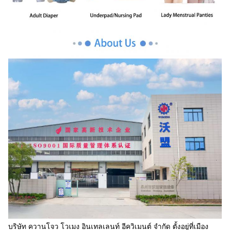
บริษัท ควานโจว โวเมง อินเทลเลนท์ อีควิเมนต์ จํากัด ตั้งอยู่ที่เมือง