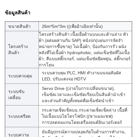
ข้อมูลสินค้า
ขนาดสินค้า
26m*5m*3m ((เพื่ออ้างอิงเท่านั้น)
โครงสร้างสินค้า:
เนื้อเยื่อด้านบนและด้านล่าง หัว
ผ้า (ผสมผสานกับ SAP) หนังปก
(แผ่นการจัดจํา
โครงสร้าง
หน่ายการซื้อขาย) ไม่เนื้อผ้า, ป้องกันการรั่ว ผนัง
สินค้า
หลังที่ไม่เนื้อผ้า hydrophobic, แผ่นเข็มขัดที่ไม่เนื้อ
ผ้า, สีแบบสติ๊กเกอร์, แผ่นเข็มขัดยืดหยุ่น, สติ๊กเกอร์
การโยน
ระบบควบคุม PLC, HMI ทํางานบนจอสัมผัส
ระบบควบคุม
LED, ปรับแต่งจอ HDTV
Servo Drive ((ง่ายในการเปลี่ยนขนาด),
ระบบขับ
เข็มขัดเวลาและเข็มขัดเรียบเป็นสินค้านําเข้า
เคลื่อน
และส่วนสําคัญทั้งหมดคือเข็มขัดนําเข้า
กระดาษเช็ดเช็ดบน กระดาษเช็ดเช็ดล่าง เนื้อที่
ระบบเครียด
ไม่เนื้อแบบไฮโดรโฟบิก ((ขาแมนเชฟ)
การปลดลมแกนโดยเครื่องยนต์อินเวอร์เตอร์
มันมีอุปกรณ์ความปลอดภัยในด้านการทํางาน,
ระบบความ