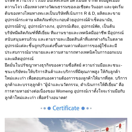
บริษัท ควานโจว โวเมง อินเทลเลนท์ อีควิเมนต์ จํากัด ตั้งอยู่ที่เมือง
ควานโจว เมืองหลวงทางวัฒนธรรมของเอเชียตะวันออก และจุดเริ่ม
ต้นของทางไหมทางทะเลเป็นบริษัทที่เน้นการ R & D, ผลิตและขาย
อุปกรณ์กระดาษ ผลิตภัณฑ์ประกอบด้วยอุปกรณ์ผ้าเช็ดอนามัย,
อุปกรณ์ผ้าปู, อุปกรณ์กางเกง, อุปกรณ์เตียง, อุปกรณ์พัด, เป็นต้น
บริษัทมีผลิตภัณฑ์ที่ดีเยี่ยม ทีมงานขายและเทคนิคมืออาชีพ มีอุปกรณ์
สนับสนุนครบถ้วน และตามรายละเอียดสินค้าที่แตกต่างกันในตลาด
อุปกรณ์แต่ละชิ้นถูกปรับแต่งขึ้นตามความต้องการของผู้ใช้และมี
ประสบการณ์มากมายและความสามารถทางเทคนิคในการออกแบบ
และผลิตอุปกรณ์
ยึดมั่นในปรัชญาทางธุรกิจของความซื่อสัตย์ ความร่วมมือและชนะ-
ชนะบริษัทจะให้บริการสินค้าและบริการที่มีคุณภาพสูง ให้กับลูกค้า
ใหม่และเก่า เพื่อตอบสนองความต้องการของลูกค้าให้มากที่สุด. บริการ
ลูกค้าและบรรลุลูกค้า "ผู้นําและนวัตกรรม, ดําเนินการให้ดีเยี่ยม" คือ
การตามหาอย่างต่อเนื่องของ Womeng อุปกรณ์เราตั้งใจจะร่วมมือกับ
ลูกค้าใหม่และเก่า เพื่อสร้างอนาคต!