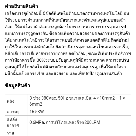
คําอธิบายสินค้า
เครื่องบรรจุผ้าอ้อมนี้ มีข้อดีพิเศษในด้านนวัตกรรมทางเทคโนโลยี มัน
ใช้ระบบการจําแนกภาพที่ทันสมัยขนาดและตําแหน่งรูปแบบของผ้า
อ้อม, ให้แน่ใจว่าผ้าอ้อมวางถูกต้องในกระบวนการการบรรจุ และรูป
แบบการบรรจุถูกตรงกัน ซึ่งช่วยเพิ่มความสวยงามของการบรรจุสินค้า
ได้มากเทคโนโลยีการให้อาหารแบบอิเล็กทรอสแตตติกที่ไม่ติดต่อใหม่
ถูกใช้ในการขนส่งผ้าอ้อมไปยังสถานีบรรจุอย่างอ่อนโยนและรวดเร็ว,
หลีกเลี่ยงการเสียหายทางกายภาพของผ้าอ้อม, ขณะที่เพิ่มประสิทธิภาพ
การให้อาหารขึ้น 30%ระบบปรับอุณหภูมิที่มีความฉลาด สามารถปรับ
อุณหภูมิได้โดยอัตโนมัติ ตามลักษณะของวัสดุบรรจุ, เพื่อให้แน่ใจว่า
ผนึกนั้นแข็งแกร่งเรียบและสวยงาม และเพื่อปกป้องคุณภาพสินค้า
ข้อมูลสินค้า
3 ช่วง 380Vac, 50Hz ขนาดเคเบิล: 4 × 10mm2 + 1 ×
พลัง
6mm2
ความจุ
16.5KW
แหล่ง
0.6MPa, การบริโภคแหล่งก๊าซ200LPM
อากาศ
ราย