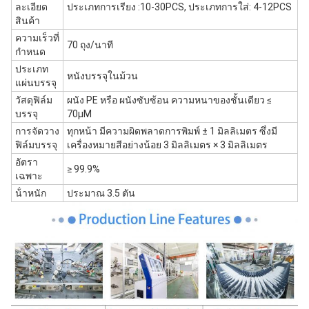
ละเอียด
ประเภทการเรียง :10-30PCS, ประเภทการใส่: 4-12PCS
สินค้า
ความเร็วที่
70 ถุง/นาที
กําหนด
ประเภท
หนังบรรจุในม้วน
แผ่นบรรจุ
วัสดุฟิล์ม
ผนัง PE หรือ ผนังซับซ้อน ความหนาของชั้นเดียว ≤
บรรจุ
70μM
การจัดวาง
ทุกหน้า มีความผิดพลาดการพิมพ์ ± 1 มิลลิเมตร ซึ่งมี
ฟิล์มบรรจุ
เครื่องหมายสีอย่างน้อย 3 มิลลิเมตร × 3 มิลลิเมตร
อัตรา
≥ 99.9%
เฉพาะ
น้ําหนัก
ประมาณ 3.5 ตัน