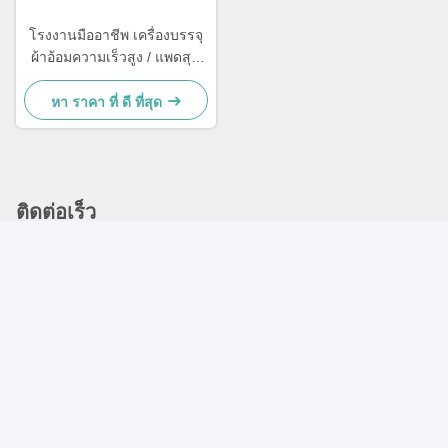
โรงงานมืออาชีพ เครื่องบรรจุ
ผ้าอ้อมความเร็วสูง / แพดสุข
อนามัย
หา ราคา ที่ ดี ที่สุด
ติดต่อเร็ว
ที่อยู่
No.9 Fenyang 3 Road เมือง Huangtang จังหวัด Hui'an เมือง
Quanzhou จังหวัด Fujian ประเทศจีน
โทรศัพท์
86--18859442931
อีเมล
jessie@wm-machinery.com