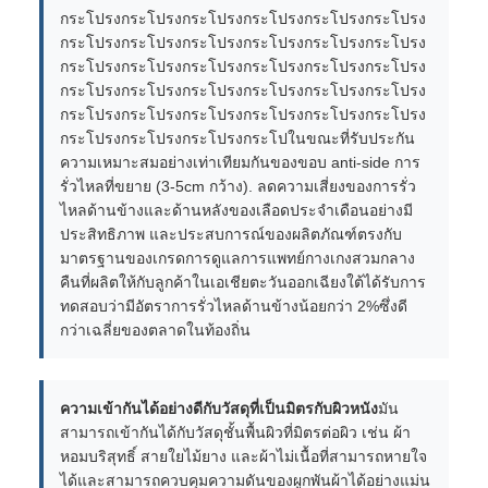
กระโปรงกระโปรงกระโปรงกระโปรงกระโปรงกระโปรง
กระโปรงกระโปรงกระโปรงกระโปรงกระโปรงกระโปรง
กระโปรงกระโปรงกระโปรงกระโปรงกระโปรงกระโปรง
กระโปรงกระโปรงกระโปรงกระโปรงกระโปรงกระโปรง
กระโปรงกระโปรงกระโปรงกระโปรงกระโปรงกระโปรง
กระโปรงกระโปรงกระโปรงกระโปในขณะที่รับประกัน
ความเหมาะสมอย่างเท่าเทียมกันของขอบ anti-side การ
รั่วไหลที่ขยาย (3-5cm กว้าง). ลดความเสี่ยงของการรั่ว
ไหลด้านข้างและด้านหลังของเลือดประจําเดือนอย่างมี
ประสิทธิภาพ และประสบการณ์ของผลิตภัณฑ์ตรงกับ
มาตรฐานของเกรดการดูแลการแพทย์กางเกงสวมกลาง
คืนที่ผลิตให้กับลูกค้าในเอเชียตะวันออกเฉียงใต้ได้รับการ
ทดสอบว่ามีอัตราการรั่วไหลด้านข้างน้อยกว่า 2%ซึ่งดี
กว่าเฉลี่ยของตลาดในท้องถิ่น
ความเข้ากันได้อย่างดีกับวัสดุที่เป็นมิตรกับผิวหนัง
มัน
สามารถเข้ากันได้กับวัสดุชั้นพื้นผิวที่มิตรต่อผิว เช่น ผ้า
หอมบริสุทธิ์ สายใยไม้ยาง และผ้าไม่เนื้อที่สามารถหายใจ
ได้และสามารถควบคุมความดันของผูกพันผ้าได้อย่างแม่น