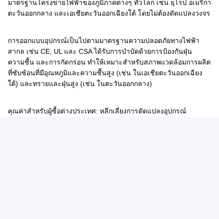
มาตรฐานโครงข่ายไฟฟ้าของภูมิภาคต่างๆ ทั่วโลก เช่น ยุโรป อเมริกา
ตะวันออกกลาง และเอเชียตะวันออกเฉียงใต้ โดยไม่ต้องดัดแปลงวงจร
การออกแบบอุปกรณ์เป็นไปตามมาตรฐานความปลอดภัยทางไฟฟ้า
สากล เช่น CE, UL และ CSA ได้รับการบำบัดด้วยการป้องกันฝุ่น
ความชื้น และการกัดกร่อน ทำให้เหมาะสำหรับสภาพแวดล้อมการผลิต
ที่ซับซ้อนที่มีอุณหภูมิและความชื้นสูง (เช่น ในเอเชียตะวันออกเฉียง
ใต้) และทรายและฝุ่นสูง (เช่น ในตะวันออกกลาง)
คุณค่าสำหรับผู้ซื้อต่างประเทศ: หลีกเลี่ยงการดัดแปลงอุปกรณ์
เนื่องจากการไม่ตรงกันของแรงดันไฟฟ้า ลดต้นทุนการปรับตัวทาง
เทคนิคของการสร้างโรงงานข้ามพรมแดน และปรับตัวเข้ากับความ
ท้าทายด้านสภาพแวดล้อมการผลิตในภูมิภาคต่างๆ
แท็ก:
เครื่องทําผ้าอนามัย
เครื่องชําระผ้าอนามัยอัตโนมัติ
เครื่องทําผ้าอนามัยผู้หญิง