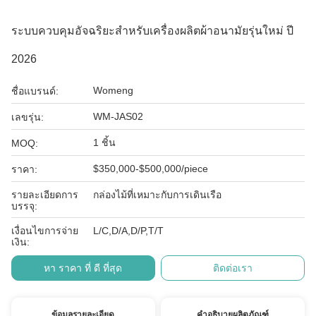
ระบบควบคุมอัจฉริยะสำหรับเครื่องผลิตผ้าอนามัยรุ่นใหม่ ปี
2026
Womeng
ชื่อแบรนด์:
WM-JAS02
เลขรุ่น:
1 ชิ้น
MOQ:
$350,000-$500,000/piece
ราคา:
รายละเอียดการ
กล่องไม้ที่เหมาะกับการเดินเรือ
บรรจุ:
เงื่อนไขการจ่าย
L/C,D/A,D/P,T/T
เงิน:
หา ราคา ที่ ดี ที่สุด
ติดต่อเรา
ข้อมูลรายละเอียด
คำอธิบายผลิตภัณฑ์