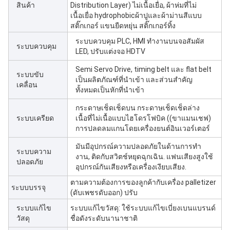
สินค้า
Distribution Layer) ไม่เนื้อเยื่อ, ผ้าห่มที่ไม่
เนื้อเยื่อ hydrophobicผ้าปูและผ้าม่านสีแบบ
สติ๊กเกอร์ แขนยืดหยุ่น สติ๊กเกอร์ทิ้ง
ระบบควบคุม PLC, HMI ทํางานบนจอสัมผัส
ระบบควบคุม
LED, ปรับแต่งจอ HDTV
Semi Servo Drive, timing belt และ flat belt
ระบบขับ
เป็นผลิตภัณฑ์ที่นําเข้า และส่วนสําคัญ
เคลื่อน
ทั้งหมดเป็นหักที่นําเข้า
กระดาษเช็ดเช็ดบน กระดาษเช็ดเช็ดล่าง
ระบบเครียด
เนื้อที่ไม่เนื้อแบบไฮโดรโฟบิค ((ขาแมนเชฟ)
การปลดลมแกนโดยเครื่องยนต์อินเวอร์เตอร์
มันมีอุปกรณ์ความปลอดภัยในด้านการทํา
ระบบความ
งาน, ติดกับสวิตช์หยุดฉุกเฉิน. แฟนเสียงสูงใช้
ปลอดภัย
อุปกรณ์กันเสียงหรือเครื่องเงียบเสียง.
ตามความต้องการของลูกค้ากับเครื่อง palletizer
ระบบบรรจุ
(ดับเพชรดับออก) ปรับ
ระบบแก้ไข
ระบบแก้ไขวัสดุ: ใช้ระบบแก้ไขเบี่ยงเบนแบรนด์
วัสดุ
ชื่อดังระดับนานาชาติ