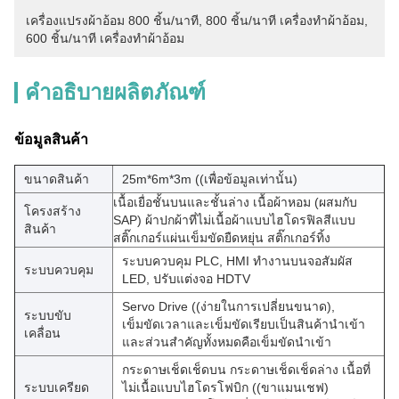
เครื่องแปรงผ้าอ้อม 800 ชิ้น/นาที
, 
800 ชิ้น/นาที เครื่องทําผ้าอ้อม
, 
600 ชิ้น/นาที เครื่องทําผ้าอ้อม
คำอธิบายผลิตภัณฑ์
ข้อมูลสินค้า
ขนาดสินค้า
25m*6m*3m ((เพื่อข้อมูลเท่านั้น)
เนื้อเยื่อชั้นบนและชั้นล่าง เนื้อผ้าหอม (ผสมกับ
โครงสร้าง
SAP) ผ้าปกผ้าที่ไม่เนื้อผ้าแบบไฮโดรฟิลสีแบบ
สินค้า
สติ๊กเกอร์แผ่นเข็มขัดยืดหยุ่น สติ๊กเกอร์ทิ้ง
ระบบควบคุม PLC, HMI ทํางานบนจอสัมผัส
ระบบควบคุม
LED, ปรับแต่งจอ HDTV
Servo Drive ((ง่ายในการเปลี่ยนขนาด),
ระบบขับ
เข็มขัดเวลาและเข็มขัดเรียบเป็นสินค้านําเข้า
เคลื่อน
และส่วนสําคัญทั้งหมดคือเข็มขัดนําเข้า
กระดาษเช็ดเช็ดบน กระดาษเช็ดเช็ดล่าง เนื้อที่
ระบบเครียด
ไม่เนื้อแบบไฮโดรโฟบิก ((ขาแมนเชฟ)