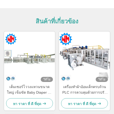
สินค้าที่เกี่ยวข้อง
วิดีโอ
วิดีโอ
เต็มเซอร์โววงแหวนขนาด
เครื่องทําผ้าอ้อมเด็กครบถ้วน
ใหญ่ เข็มขัด Baby Diaper ทํา
PLC การควบคุมด้วยการปรับ
เครื่องจักร การทํางานง่าย ปรับ
แต่งมืออาชีพ
แต่ง
หา ราคา ที่ ดี ที่สุด
หา ราคา ที่ ดี ที่สุด